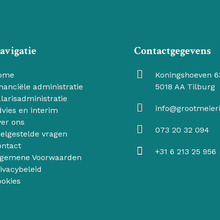
avigatie
Contactgegevens
ome
Koningshoeven 6
nanciële administratie
5018 AA Tilburg
larisadministratie
info@grootmeieri
vies en interim
er ons
073 20 32 094
elgestelde vragen
ntact
+31 6 213 25 956
lgemene Voorwaarden
ivacybeleid
okies