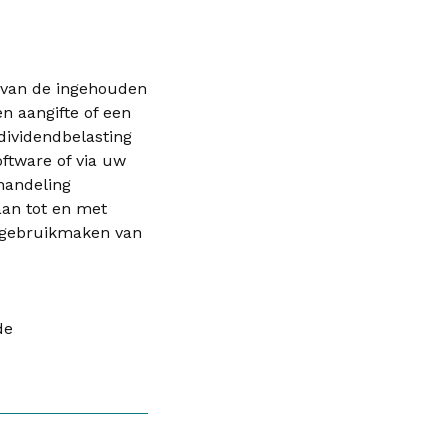
n van de ingehouden
en aangifte of een
 dividendbelasting
oftware of via uw
handeling
aan tot en met
l gebruikmaken van
de