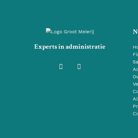
N
Experts in administratie
H
Fi
Sa
Ad
Ov
Ve
Co
A
Pr
Co